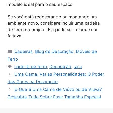
modelo ideal para o seu espaço.
Se você está redecorando ou montando um
ambiente novo, considere incluir uma cadeira
de ferro no projeto. Ela pode ser o toque que
faltava!
Categorias
Cadeiras
,
Blog de Decoração
,
Móveis de
Ferro
Tags
cadeira de ferro
,
Decoração
,
sala
Uma Cama, Várias Personalidades: O Poder
das Cores na Decoração
O Que é Uma Cama de Viúvo ou de Viúva?
Descubra Tudo Sobre Esse Tamanho Especial