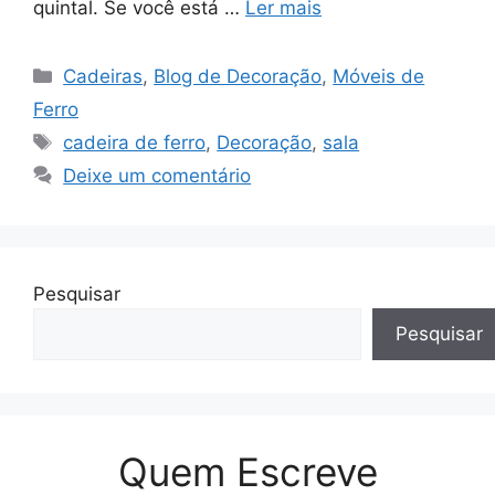
quintal. Se você está …
Ler mais
Categorias
Cadeiras
,
Blog de Decoração
,
Móveis de
Ferro
Tags
cadeira de ferro
,
Decoração
,
sala
Deixe um comentário
Pesquisar
Pesquisar
Quem Escreve