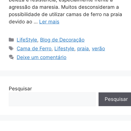
agressão da maresia. Muitos desconsideram a
possibilidade de utilizar camas de ferro na praia
devido ao …
Ler mais
Categorias
LifeStyle
,
Blog de Decoração
Tags
Cama de Ferro
,
Lifestyle
,
praia
,
verão
Deixe um comentário
Pesquisar
Pesquisar