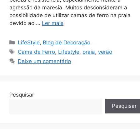
agressão da maresia. Muitos desconsideram a
possibilidade de utilizar camas de ferro na praia
devido ao …
Ler mais
Categorias
LifeStyle
,
Blog de Decoração
Tags
Cama de Ferro
,
Lifestyle
,
praia
,
verão
Deixe um comentário
Pesquisar
Pesquisar